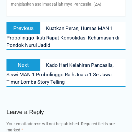
menjelaskan asal muasal lahirnya Pancasila. (ZA)
Post
Previous
Previous
Kuatkan Peran; Humas MAN 1
navigation
post:
Probolinggo Ikuti Rapat Konsolidasi Kehumasan di
Pondok Nurul Jadid
Next
Next
Kado Hari Kelahiran Pancasila,
post:
Siswi MAN 1 Probolinggo Raih Juara 1 Se Jawa
Timur Lomba Story Telling
Leave a Reply
Your email address will not be published.
Required fields are
marked
*