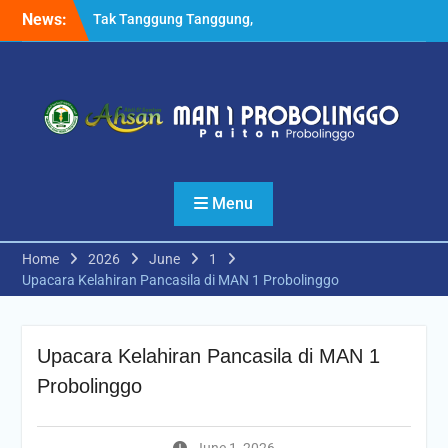
Skip
News:
Tak Tanggung Tanggung,
to
Pesilat MANSAPRO Rebut 6
content
Medali Tingkat Nasional
Sekaligus
Kabid Pendma Kemenag
Jatim Launching Kelas
Keterampilan Otomotif
MAN 1 Probolinggo
Setelah MoU dengan UM,
Menu
MAN 1 Probolinggo
Melakukan Hal Serupa
dengan UIN KHAS Jember
Home
2026
June
1
Upacara Kelahiran Pancasila di MAN 1 Probolinggo
Upacara Kelahiran Pancasila di MAN 1
Probolinggo
June 1, 2026