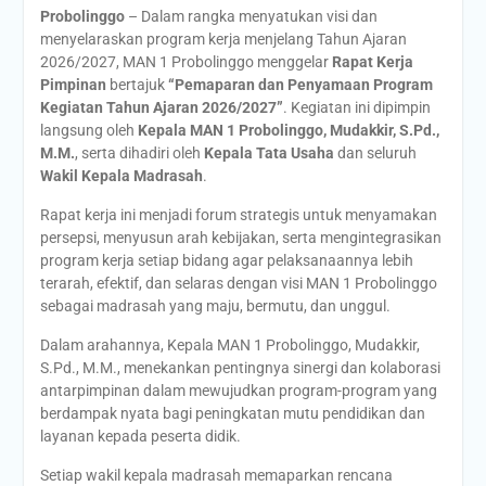
Probolinggo
– Dalam rangka menyatukan visi dan
menyelaraskan program kerja menjelang Tahun Ajaran
2026/2027, MAN 1 Probolinggo menggelar
Rapat Kerja
Pimpinan
bertajuk
“Pemaparan dan Penyamaan Program
Kegiatan Tahun Ajaran 2026/2027”
. Kegiatan ini dipimpin
langsung oleh
Kepala MAN 1 Probolinggo, Mudakkir, S.Pd.,
M.M.
, serta dihadiri oleh
Kepala Tata Usaha
dan seluruh
Wakil Kepala Madrasah
.
Rapat kerja ini menjadi forum strategis untuk menyamakan
persepsi, menyusun arah kebijakan, serta mengintegrasikan
program kerja setiap bidang agar pelaksanaannya lebih
terarah, efektif, dan selaras dengan visi MAN 1 Probolinggo
sebagai madrasah yang maju, bermutu, dan unggul.
Dalam arahannya, Kepala MAN 1 Probolinggo, Mudakkir,
S.Pd., M.M., menekankan pentingnya sinergi dan kolaborasi
antarpimpinan dalam mewujudkan program-program yang
berdampak nyata bagi peningkatan mutu pendidikan dan
layanan kepada peserta didik.
Setiap wakil kepala madrasah memaparkan rencana