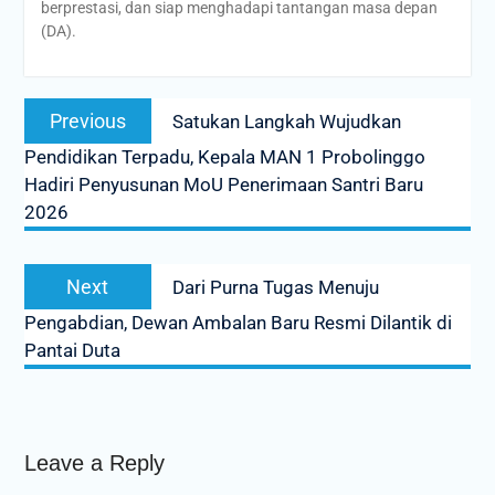
berprestasi, dan siap menghadapi tantangan masa depan
(DA).
Post
Previous
Previous
Satukan Langkah Wujudkan
navigation
post:
Pendidikan Terpadu, Kepala MAN 1 Probolinggo
Hadiri Penyusunan MoU Penerimaan Santri Baru
2026
Next
Next
Dari Purna Tugas Menuju
post:
Pengabdian, Dewan Ambalan Baru Resmi Dilantik di
Pantai Duta
Leave a Reply