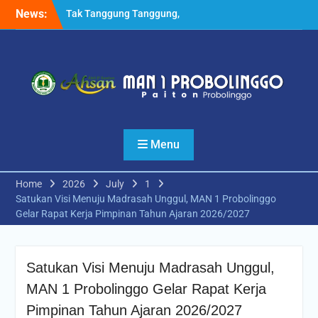
Skip
News:
Tak Tanggung Tanggung,
to
Pesilat MANSAPRO Rebut 6
content
Medali Tingkat Nasional
Sekaligus
Kabid Pendma Kemenag
Jatim Launching Kelas
Keterampilan Otomotif
MAN 1 Probolinggo
Setelah MoU dengan UM,
Menu
MAN 1 Probolinggo
Melakukan Hal Serupa
dengan UIN KHAS Jember
Home
2026
July
1
Satukan Visi Menuju Madrasah Unggul, MAN 1 Probolinggo
Gelar Rapat Kerja Pimpinan Tahun Ajaran 2026/2027
Satukan Visi Menuju Madrasah Unggul,
MAN 1 Probolinggo Gelar Rapat Kerja
Pimpinan Tahun Ajaran 2026/2027