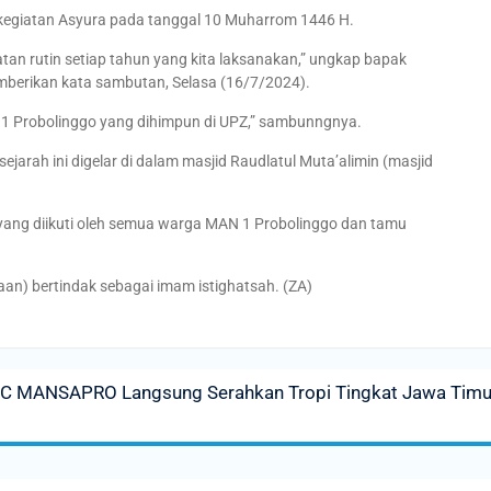
egiatan Asyura pada tanggal 10 Muharrom 1446 H.
giatan rutin setiap tahun yang kita laksanakan,” ungkap bapak
berikan kata sambutan, Selasa (16/7/2024).
N 1 Probolinggo yang dihimpun di UPZ,” sambunngnya.
jarah ini digelar di dalam masjid Raudlatul Muta’alimin (masjid
h yang diikuti oleh semua warga MAN 1 Probolinggo dan tamu
n) bertindak sebagai imam istighatsah. (ZA)
CC MANSAPRO Langsung Serahkan Tropi Tingkat Jawa Timu