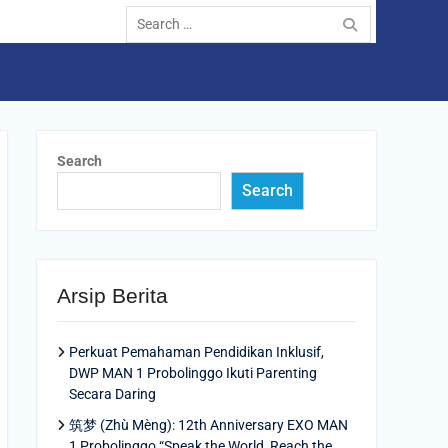
Search
for:
Search
Search
Arsip Berita
Perkuat Pemahaman Pendidikan Inklusif,
DWP MAN 1 Probolinggo Ikuti Parenting
Secara Daring
筑梦 (Zhù Mèng): 12th Anniversary EXO MAN
1 Probolinggo “Speak the World, Reach the