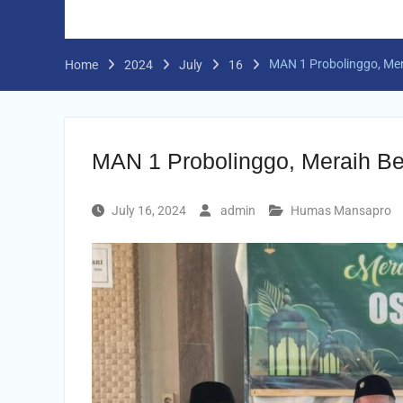
MAN 1 Probolinggo, Mer
Home
2024
July
16
MAN 1 Probolinggo, Meraih Be
July 16, 2024
admin
Humas Mansapro