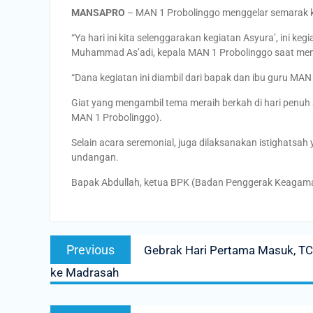
MANSAPRO
– MAN 1 Probolinggo menggelar semarak k
“Ya hari ini kita selenggarakan kegiatan Asyura’, ini ke
Muhammad As’adi, kepala MAN 1 Probolinggo saat mem
“Dana kegiatan ini diambil dari bapak dan ibu guru MA
Giat yang mengambil tema meraih berkah di hari penuh se
MAN 1 Probolinggo).
Selain acara seremonial, juga dilaksanakan istighatsa
undangan.
Bapak Abdullah, ketua BPK (Badan Penggerak Keagamaa
Post
Previous
Previous
Gebrak Hari Pertama Masuk, T
navigation
post:
ke Madrasah
Next