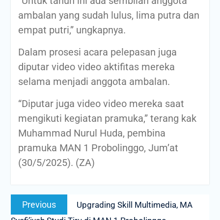
“Untuk tahun ini ada sembilan anggota
ambalan yang sudah lulus, lima putra dan
empat putri,” ungkapnya.
Dalam prosesi acara pelepasan juga
diputar video video aktifitas mereka
selama menjadi anggota ambalan.
“Diputar juga video video mereka saat
mengikuti kegiatan pramuka,” terang kak
Muhammad Nurul Huda, pembina
pramuka MAN 1 Probolinggo, Jum’at
(30/5/2025). (ZA)
Post
Previous
Previous
Upgrading Skill Multimedia, MA
navigation
post: