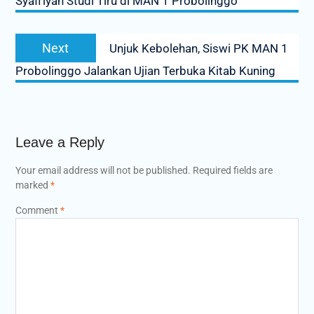
Syafi’iyah Studi Tiru di MAN 1 Probolinggo
Next
Next
Unjuk Kebolehan, Siswi PK MAN 1
post:
Probolinggo Jalankan Ujian Terbuka Kitab Kuning
Leave a Reply
Your email address will not be published.
Required fields are
marked
*
Comment
*