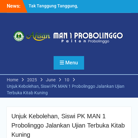
Skip
News:
Tak Tanggung Tanggung,
to
Pesilat MANSAPRO Rebut 6
content
Medali Tingkat Nasional
Sekaligus
Kabid Pendma Kemenag
Jatim Launching Kelas
Keterampilan Otomotif
MAN 1 Probolinggo
Setelah MoU dengan UM,
Menu
MAN 1 Probolinggo
Melakukan Hal Serupa
dengan UIN KHAS Jember
Home
2025
June
10
Unjuk Kebolehan, Siswi PK MAN 1 Probolinggo Jalankan Ujian
Terbuka Kitab Kuning
Unjuk Kebolehan, Siswi PK MAN 1
Probolinggo Jalankan Ujian Terbuka Kitab
Kuning