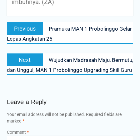
imbuhnya. (ZA)
Post
Previous
Previous
Pramuka MAN 1 Probolinggo Gelar
navigation
post:
Lepas Angkatan 25
Next
Next
Wujudkan Madrasah Maju, Bermutu,
post:
dan Unggul, MAN 1 Probolinggo Upgrading Skill Guru
Leave a Reply
Your email address will not be published.
Required fields are
marked
*
Comment
*