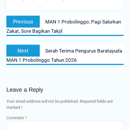
Post
Previous
Previous
MAN 1 Probolinggo; Pagi Salurkan
navigation
post:
Zakat, Sore Bagikan Takjil
Next
Next
Serah Terima Pengurus Baratayuda
post:
MAN 1 Probolinggo Tahun 2026
Leave a Reply
Your email address will not be published.
Required fields are
marked
*
Comment
*