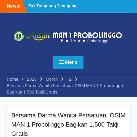
Skip
News:
Tak Tanggung Tanggung,
to
Pesilat MANSAPRO Rebut 6
content
Medali Tingkat Nasional
Sekaligus
Kabid Pendma Kemenag
Jatim Launching Kelas
Keterampilan Otomotif
MAN 1 Probolinggo
Setelah MoU dengan UM,
Menu
MAN 1 Probolinggo
Melakukan Hal Serupa
dengan UIN KHAS Jember
Home
2026
March
12
Bersama Darma Wanita Persatuan, OSIM MAN 1 Probolinggo
Bagikan 1.500 Takjil Gratis
Bersama Darma Wanita Persatuan, OSIM
MAN 1 Probolinggo Bagikan 1.500 Takjil
Gratis